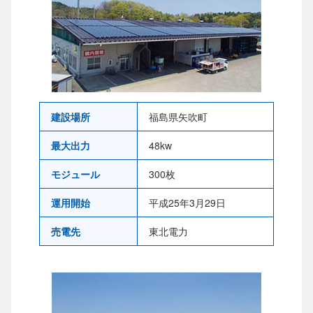
建設場所
福島県矢吹町
最大出力
48kw
モジュール
300枚
運用開始
平成25年3月29日
売電先
東北電力