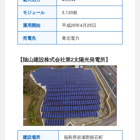
モジュール
3,120枚
運用開始
平成25年4月25日
売電先
東北電力
【隂山建設株式会社第2太陽光発電所】
建設場所
福島県岩瀬郡鏡石町