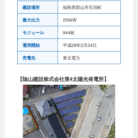
建設場所
福島県郡山市石渕町
最大出力
250kW
モジュール
944枚
運用開始
平成28年2月24日
売電先
東北電力
【隂山建設株式会社第4太陽光発電所】