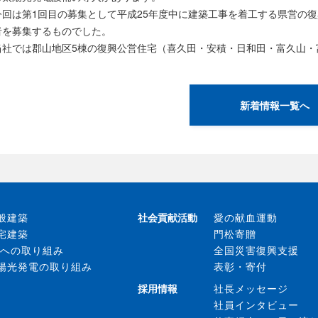
今回は第1回目の募集として平成25年度中に建築工事を着工する県営の
者を募集するものでした。
当社では郡山地区5棟の復興公営住宅（喜久田・安積・日和田・富久山・
新着情報一覧へ
般建築
社会貢献活動
愛の献血運動
宅建築
門松寄贈
Xへの取り組み
全国災害復興支援
陽光発電の取り組み
表彰・寄付
採用情報
社長メッセージ
社員インタビュー