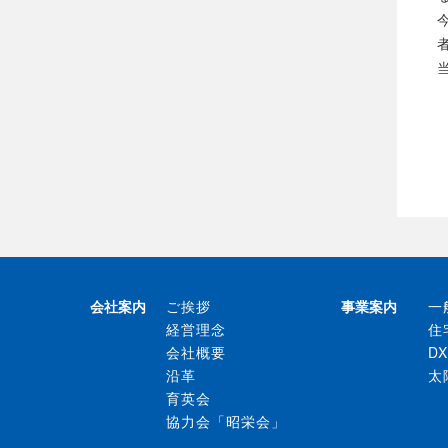
会社案内
ご挨拶
事業案内
一
経営理念
住
会社概要
D
沿革
太
育英会
協力会「昭栄会」