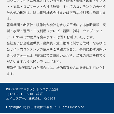
当ウェブサイトに掲載されている写真・画像・映像・図面・イラス
ト・文章・ロゴマーク・会社名称等、すべてのコンテンツの著作権
その他の権利は、隂山建設株式会社または正当な権利者に帰属しま
す。
報道機関・出版社・映像制作会社を含む第三者による無断転載・複
製・改変・引用・二次利用（テレビ・新聞・雑誌・ウェブメディ
ア・SNS等での使用を含みます）は固くお断りいたします。
当社および当社役職員・従業員・施工物件に関する取材、ならびに
当サイト内コンテンツの使用をご希望の場合は、事前に必ず
お問い
合わせフォーム
より書面にてご連絡いただき、当社の許諾を得てく
ださいますようお願い申し上げます。
無断使用が確認された場合には、法的措置を含め厳正に対応いたし
ます。
ISO 9001マネジメントシステム登録
（ISO9001：2015）認証
エイエスアール株式会社 Q 0863
Copyright (C) 隂山建設株式会社. All Rights Reserved.