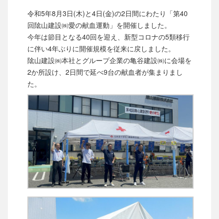
令和5年8月3日(木)と4日(金)の2日間にわたり「第40
回隂山建設㈱愛の献血運動」を開催しました。
今年は節目となる40回を迎え、新型コロナの5類移行
に伴い4年ぶりに開催規模を従来に戻しました。
隂山建設㈱本社とグループ企業の亀谷建設㈱に会場を
2か所設け、2日間で延べ9台の献血者が集まりまし
た。