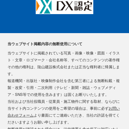
当ウェブサイト掲載内容の無断使用について
当ウェブサイトに掲載されている写真・画像・映像・図面・イラス
ト・文章・ロゴマーク・会社名称等、すべてのコンテンツの著作権
その他の権利は、隂山建設株式会社または正当な権利者に帰属しま
す。
報道機関・出版社・映像制作会社を含む第三者による無断転載・複
製・改変・引用・二次利用（テレビ・新聞・雑誌・ウェブメディ
ア・SNS等での使用を含みます）は固くお断りいたします。
当社および当社役職員・従業員・施工物件に関する取材、ならびに
当サイト内コンテンツの使用をご希望の場合は、事前に必ず
お問い
合わせフォーム
より書面にてご連絡いただき、当社の許諾を得てく
ださいますようお願い申し上げます。
無断使用が確認された場合には、法的措置を含め厳正に対応いたし