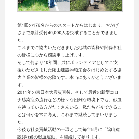
第1回の176名からのスタートからはじまり、おかげ
さまで累計受付40,000人を突破することができまし
た。
これまでご協力いただきました地域の皆様や関係各社
の皆様に心から感謝申し上げます。
そして何より40年間、共にボランティアとしてご支
援いただきました隂山建設㈱昭栄会をはじめとする協
力企業の皆様のお陰です。本当にありがとうございま
す。
2011年の東日本大震災直後、そして最近の新型コロ
ナ感染症の流行などの様々な困難な環境下でも、献血
を待っている方がたくさんいる、私たちが今できるこ
とは何かを常に考え、これまで継続してまいりまし
た。
今後も社会貢献活動の一環として毎年8月に「隂山建
設(株)愛の献血運動」を継続して参ります。