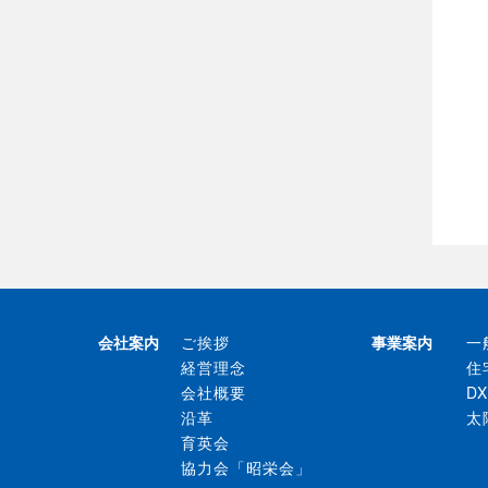
会社案内
ご挨拶
事業案内
一
経営理念
住
会社概要
D
沿革
太
育英会
協力会「昭栄会」